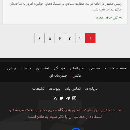
رئیس‌جمهور در ادامه فرآیند «نظارت ستادی بر دستگاه‌های اجرایی» امروز به ساختمان
مرکزی وزارت نفت رفت.
۲۹ آبان ۱۴۰۲
|
۱۲:۵۵
۱
۶
۵
۴
۳
۲
صفحه نخست
سیاسی
بین الملل
فرهنگی
اقتصادی
جامعه
ورزشی
عکس
چندرسانه ای
درباره ما
تماس باما
پیوندها
تبلیغات
تمامی حقوق این سایت متعلق به پایگاه خبری تحلیلی مثلث میباشد و
استفاده از مطالب آن با ذکر منبع بلامانع است