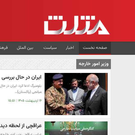
صفحه نخست
اخبار
سیاست
بین الملل
فرهن
وزیر امور خارجه
ایران در حال بررسی 
بلومبرگ ادعا کرد: ایران در حا
میانجی (پاکستان)…
۱۶ اردیبهشت ۱۴۰۵
|
۱۵:۵۱
عراقچی از لحظه دیدا
عباس عراقچی وزیر امور خارجه