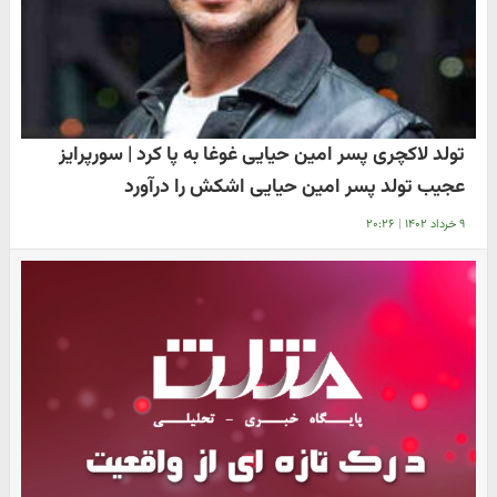
تولد لاکچری پسر امین حیایی غوغا به پا کرد | سورپرایز
عجیب تولد پسر امین حیایی اشکش را درآورد
۹ خرداد ۱۴۰۲
|
۲۰:۲۶