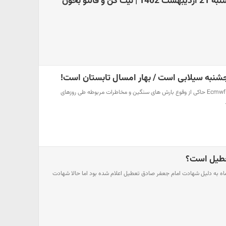
و فالتو بخون
جشنبه سیلابی است / بهار امسال تابستان است!
آپدیت جدید الگوی جهانی اروپا Ecmwf حاکی از وقوع بارش های سنگین و مخاطرات مربوطه طی روزهای
ن پنجشنبه ۵ خردادماه به دلیل شهادت امام جعفر صادق تعطیل اعلام شده بود اما حالا شهادت