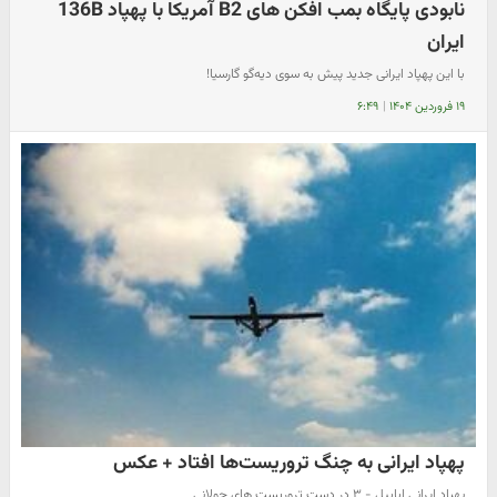
نابودی پایگاه بمب افکن های B2 آمریکا با پهپاد 136B
ایران
با این پهپاد ایرانی جدید پیش به سوی دیه‌گو گارسیا!
۱۹ فروردین ۱۴۰۴
|
۶:۴۹
پهپاد ایرانی به چنگ تروریست‌ها افتاد + عکس
پهپاد ایرانی ابابیل - ۳ در دست تروریست های جولانی