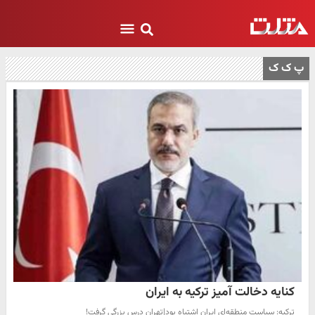
پ ک ک
کنایه دخالت آمیز ترکیه به ایران
ترکیه: سیاست منطقه‌ای ایران اشتباه بود|تهران درس بزرگی گرفت!