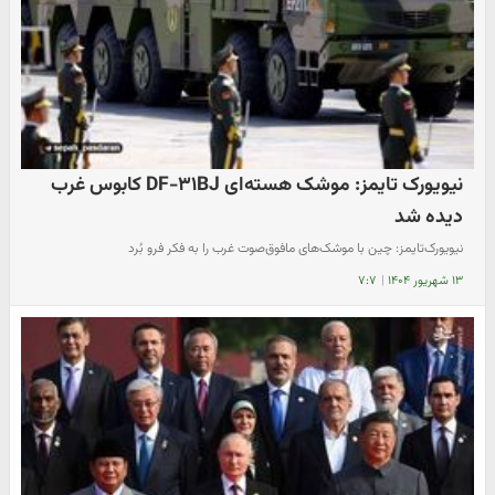
نیویورک تایمز: موشک هسته‌ای DF-۳۱BJ کابوس غرب
دیده شد
نیویورک‌تایمز: چین با موشک‌های مافوق‌صوت غرب را به فکر فرو بُرد
۱۳ شهریور ۱۴۰۴
|
۷:۷