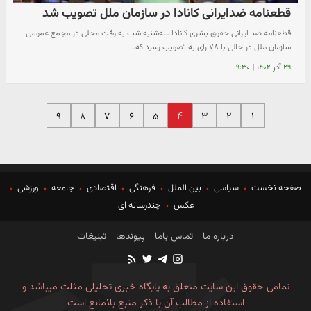
قطعنامه ضدایرانی کانادا در سازمان ملل تصویب شد
قطعنامه ضد ایرانی حقوق بشری کانادا سه‌شنبه شب به وقت محلی در مجمع عمومی
سازمان ملل در حالی با ۷۸ رای به تصویب رسید که…
۲۹ آذر ۱۴۰۲
|
۹:۳۰
۴
۹
۸
۷
۶
۵
۳
۲
۱
صفحه نخست
سیاسی
بین الملل
فرهنگی
اقتصادی
جامعه
ورزشی
عکس
چندرسانه ای
درباره ما
تماس باما
پیوندها
تبلیغات
تمامی حقوق این سایت متعلق به پایگاه خبری تحلیلی مثلث میباشد و
استفاده از مطالب آن با ذکر منبع بلامانع است