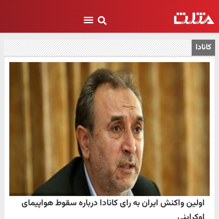
کانادا
اولین واکنش ایران به رای کانادا درباره سقوط هواپیمای
اوکراینی