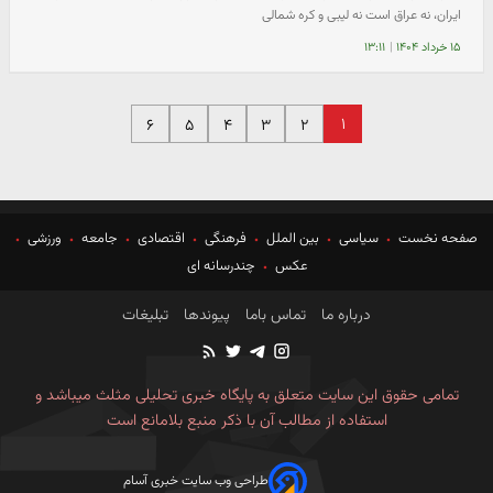
ایران، نه عراق است نه لیبی و کره شمالی
۱۵ خرداد ۱۴۰۴
|
۱۳:۱۱
۱
۶
۵
۴
۳
۲
صفحه نخست
سیاسی
بین الملل
فرهنگی
اقتصادی
جامعه
ورزشی
عکس
چندرسانه ای
درباره ما
تماس باما
پیوندها
تبلیغات
تمامی حقوق این سایت متعلق به پایگاه خبری تحلیلی مثلث میباشد و
استفاده از مطالب آن با ذکر منبع بلامانع است
طراحی وب سایت خبری آسام