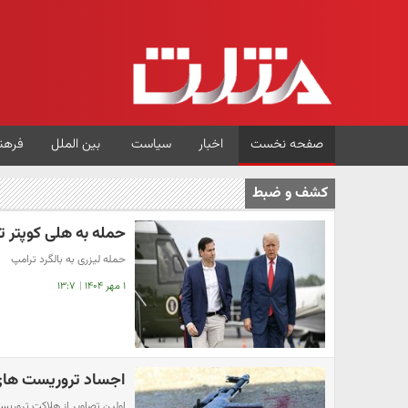
صفحه نخست
اخبار
سیاست
بین الملل
فرهن
کشف و ضبط
حمله به هلی کوپتر ت
حمله لیزری به بالگرد ترامپ
۱ مهر ۱۴۰۴
|
۱۳:۷
اجساد تروریست های 
اولین تصاویر از هلاکت تروریس