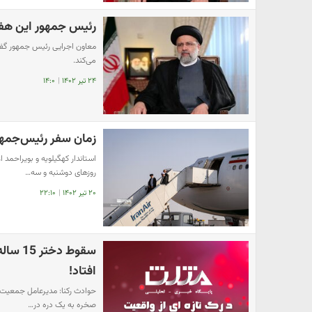
رئیس جمهور این هفته
معاون اجرایی رئیس جمهور گفت
می‌کند.
۲۴ تیر ۱۴۰۲
|
۱۴:۰
زمان سفر رئیس‌جمهور
استاندار کهگیلویه و بویراحمد 
روزهای دوشنبه و سه…
۲۰ تیر ۱۴۰۲
|
۲۲:۱۰
سقوط د
افتاد!
صخره به یک دره در…