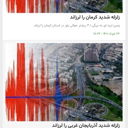
زلزله شدید کرمان را لرزاند
زمین لرزه ای به بزرگی ۴.۱ ریشتر حوالی راور در استان کرمان را لرزاند.
۲۲ خرداد ۱۴۰۱
|
۱۷:۲۶
زلزله شدید آذربایجان غربی را لرزاند