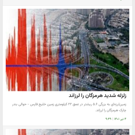
زلزله شدید هرمزگان را لرزاند
زمین‌لرزه‌ای به بزرگی ۵.۶ ریشتر در عمق ۲۲ کیلومتری زمین خلیج فارس - حوالی بندر
چارک هرمزگان را لرزاند.
۴ تیر ۱۴۰۱
|
۹:۴۹