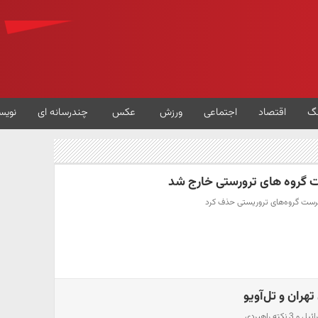
گ
اقتصاد
اجتماعی
ورزش
عکس
چندرسانه ای
نویس
ت گروه های ترورستی خارج شد
فهرست گروه‌های تروریستی حذف کرد
هران و تل‌آویو
ه راهبردی