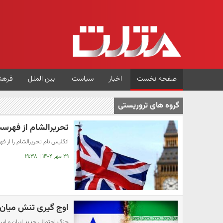
صفحه نخست
اخبار
سیاست
بین الملل
فرهن
گروه های تروریستی
تحریرالشام از فهرس
انگلیس نام تحریرالشام را از 
۲۹ مهر ۱۴۰۴
|
۱۹:۳۸
اوج گیری تنش میان ت
جنگ احتمالی جدید ایران و اسرائیل و 3 نکت