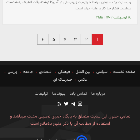
وب‌سایت یک سازمان مرتبط با رژیم صهیونیستی در آمریکا نوشته وقت اعتراف به شکست
سیاست فشار حداکثری علیه ایران است.
۱۸ اردیبهشت ۱۴۰۲
|
۲۱:۱۵
۱
۶
۵
۴
۳
۲
صفحه نخست
سیاسی
بین الملل
فرهنگی
اقتصادی
جامعه
ورزشی
عکس
چندرسانه ای
درباره ما
تماس باما
پیوندها
تبلیغات
تمامی حقوق این سایت متعلق به پایگاه خبری تحلیلی مثلث میباشد و
استفاده از مطالب آن با ذکر منبع بلامانع است