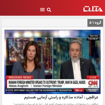
گروه ۱ ۵
عراقچی : آماده مذاکره و راستی آزمایی هستیم
عراقچی: با پیشنهاداتی سازنده به نیویورک آمدم اما... | ما به غنی‌سازی نیازمندیم |