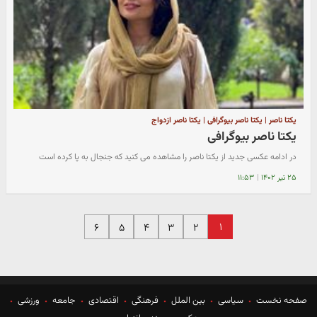
یکتا ناصر | یکتا ناصر بیوگرافی | یکتا ناصر ازدواج
یکتا ناصر بیوگرافی
در ادامه عکسی جدید از یکتا ناصر را مشاهده می کنید که جنجال به پا کرده است
۲۵ تیر ۱۴۰۲
|
۱۱:۵۳
۱
۶
۵
۴
۳
۲
صفحه نخست
سیاسی
بین الملل
فرهنگی
اقتصادی
جامعه
ورزشی