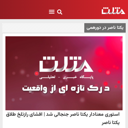
یکتا ناصر در دورهمی
استوری معنادار یکتا ناصر جنجالی شد | افشای رازتلخ طلاق
یکتا ناصر