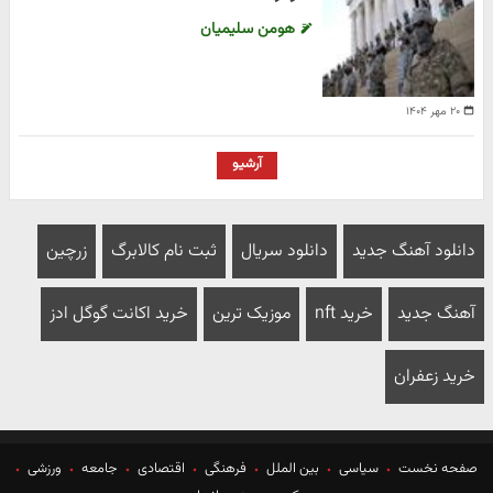
هومن سلیمیان
۲۰ مهر ۱۴۰۴
آرشیو
دانلود آهنگ جدید
دانلود سریال
ثبت نام کالابرگ
زرچین
آهنگ جدید
خرید nft
موزیک ترین
خرید اکانت گوگل ادز
خرید زعفران
صفحه نخست
سیاسی
بین الملل
فرهنگی
اقتصادی
جامعه
ورزشی