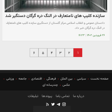
سازنده کلیپ های نامتعارف در النگ دره گرگان دستگیر شد
دادستان عمومی و انقلاب اسلامی مرکز گلستان از دستگیری سازنده کلیپ های نامتعارف
در النگ دره گرگان خبر داد.
۲۶ فروردین ۱۴۰۲
|
۱۶:۲۳
۱
۶
۵
۴
۳
۲
صفحه نخست
سیاسی
بین الملل
فرهنگی
اقتصادی
جامعه
ورزشی
عکس
چندرسانه ای
درباره ما
تماس باما
پیوندها
تبلیغات