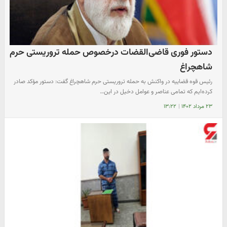
دستور فوری قاضی‌القضات درخصوص حمله تروریستی حرم
شاهچراغ
رئیس قوه قضاییه در واکنش به حمله تروریستی حرم شاهچراغ گفت: دستور مؤکد صادر
کرده‌ایم که تمامی عناصر و عوامل دخیل در این…
۲۳ مرداد ۱۴۰۲
|
۱۳:۲۲