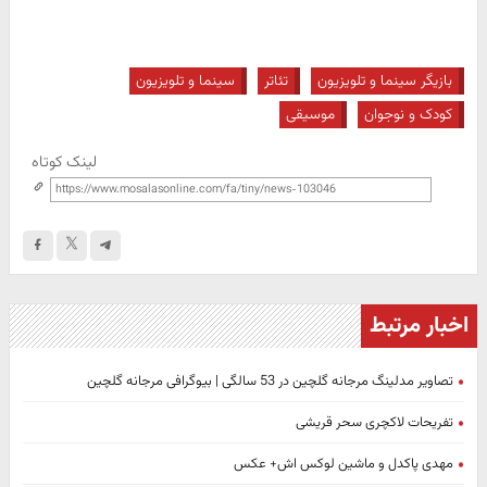
بازیگر سینما و تلویزیون
تئاتر
سینما و تلویزیون
کودک و نوجوان
موسیقی
لینک کوتاه
اخبار مرتبط
تصاویر مدلینگ مرجانه گلچین در 53 سالگی | بیوگرافی مرجانه گلچین
تفریحات لاکچری سحر قریشی
مهدی پاکدل و ماشین لوکس اش+ عکس