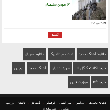
هومن سلیمیان
۲۰ مهر ۱۴۰۴
آرشیو
دانلود آهنگ جدید
ثبت نام کالابرگ
دانلود سریال
خرید اکانت گوگل ادز
خرید زعفران
آهنگ جدید
زرچین
خرید nft
موزیک ترین
صفحه نخست
سیاسی
بین الملل
فرهنگی
اقتصادی
جامعه
ورزشی
عکس
چندرسانه ای