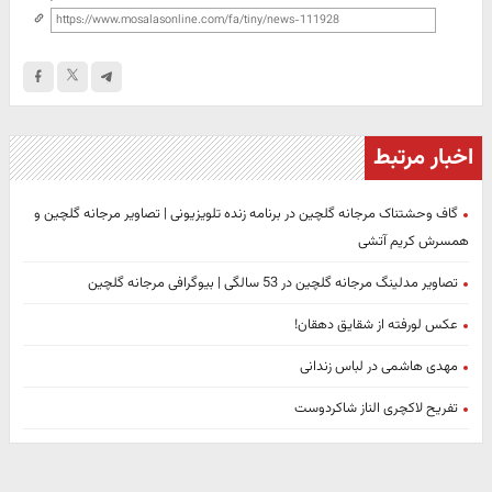
اخبار مرتبط
گاف وحشتناک مرجانه گلچین در برنامه زنده تلویزیونی | تصاویر مرجانه گلچین و
همسرش کریم آتشی
تصاویر مدلینگ مرجانه گلچین در 53 سالگی | بیوگرافی مرجانه گلچین
عکس لورفته از شقایق دهقان!
مهدی هاشمی در لباس زندانی
تفریح لاکچری الناز شاکردوست