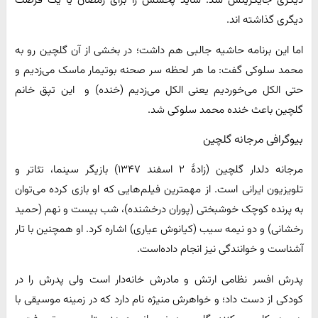
دیگری جایگزینش شد. شاید پخشش را برای رمضان یا یک فرصت
دیگری گذاشته اند.
اما این برنامه حاشیه جالبی هم داشت؛ در بخشی از آن گلچین رو به
محمد سلوکی گفت: ما هر لحظه سر صحنه بوتیمار ماسک می‌زدیم و
حتی الکل می‌خوردیم یعنی الکل می‌زدیم (خنده) و این تپق خانم
گلچین باعث خنده محمد سلوکی شد.
بیوگرافی مرجانه گلچین
مرجانه دلدار گلچین (زادهٔ ۲ اسفند ۱۳۴۷) بازیگر سینما، تئاتر و
تلویزیون ایرانی است. از مهمترین فیلم‌هایی که او بازی کرده می‌توان
به پرنده کوچک خوشبختی (پوران درخشنده)، شب بیست و نهم (حمید
رخشانی) و دو نیمه سیب (کیانوش عیاری) اشاره کرد. او همچنین با تار
آشناست و خوانندگی نیز انجام داده‌است.
پدرش افسر نظامی ارتش و مادرش خانه‌دار است ولی پدرش را در
کودکی از دست داد؛ و خواهرش منیژه نام دارد که در زمینه موسیقی با