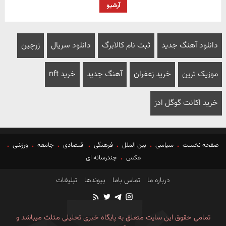
آرشیو
دانلود آهنگ جدید
ثبت نام کالابرگ
دانلود سریال
زرچین
موزیک ترین
خرید زعفران
آهنگ جدید
خرید nft
خرید اکانت گوگل ادز
صفحه نخست
سیاسی
بین الملل
فرهنگی
اقتصادی
جامعه
ورزشی
عکس
چندرسانه ای
درباره ما
تماس باما
پیوندها
تبلیغات
تمامی حقوق این سایت متعلق به پایگاه خبری تحلیلی مثلث میباشد و