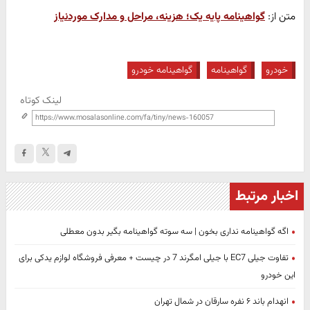
متن از:
گواهینامه پایه یک؛ هزینه، مراحل و مدارک موردنیاز
خودرو
گواهینامه
گواهینامه خودرو
لینک کوتاه
اخبار مرتبط
اگه گواهینامه نداری بخون | سه سوته گواهینامه بگیر بدون معطلی
تفاوت جیلی EC7 با جیلی امگرند 7 در چیست + معرفی فروشگاه لوازم یدکی برای
این خودرو
انهدام باند ۶ نفره سارقان در شمال تهران