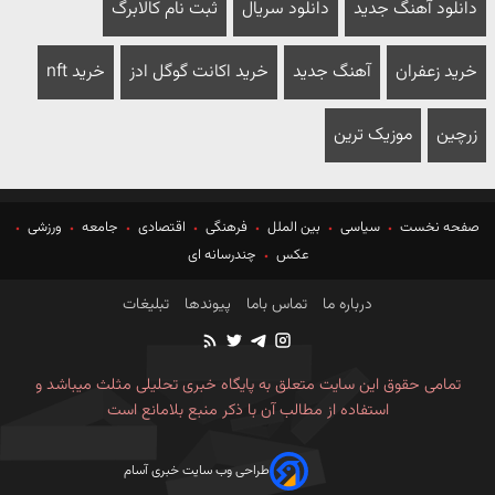
دانلود آهنگ جدید
دانلود سریال
ثبت نام کالابرگ
خرید زعفران
آهنگ جدید
خرید اکانت گوگل ادز
خرید nft
زرچین
موزیک ترین
صفحه نخست
سیاسی
بین الملل
فرهنگی
اقتصادی
جامعه
ورزشی
عکس
چندرسانه ای
درباره ما
تماس باما
پیوندها
تبلیغات
تمامی حقوق این سایت متعلق به پایگاه خبری تحلیلی مثلث میباشد و
استفاده از مطالب آن با ذکر منبع بلامانع است
طراحی وب سایت خبری آسام