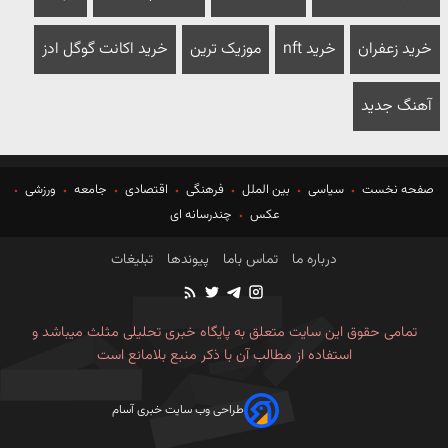
خرید زعفران
خرید nft
موزیک ترین
خرید اکانت گوگل ادز
آهنگ جدید
صفحه نخست
سیاسی
بین الملل
فرهنگی
اقتصادی
جامعه
ورزشی
عکس
چندرسانه ای
درباره ما
تماس باما
پیوندها
تبلیغات
تمامی حقوق این سایت متعلق به پایگاه خبری تحلیلی مثلث میباشد و
استفاده از مطالب آن با ذکر منبع بلامانع است
طراحی وب سایت خبری آسام