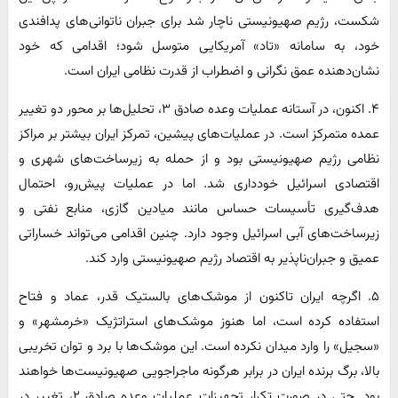
شکست، رژیم صهیونیستی ناچار شد برای جبران ناتوانی‌های پدافندی
خود، به سامانه «تاد» آمریکایی متوسل شود؛ اقدامی که خود
نشان‌دهنده عمق نگرانی و اضطراب از قدرت نظامی ایران است.
۴. اکنون، در آستانه عملیات وعده صادق ۳، تحلیل‌ها بر محور دو تغییر
عمده متمرکز است. در عملیات‌های پیشین، تمرکز ایران بیشتر بر مراکز
نظامی رژیم صهیونیستی بود و از حمله به زیرساخت‌های شهری و
اقتصادی اسرائیل خودداری شد. اما در عملیات پیش‌رو، احتمال
هدف‌گیری تأسیسات حساس مانند میادین گازی، منابع نفتی و
زیرساخت‌های آبی اسرائیل وجود دارد. چنین اقدامی می‌تواند خساراتی
عمیق و جبران‌ناپذیر به اقتصاد رژیم صهیونیستی وارد کند.
۵. اگرچه ایران تاکنون از موشک‌های بالستیک قدر، عماد و فتاح
استفاده کرده است، اما هنوز موشک‌های استراتژیک «خرمشهر» و
«سجیل» را وارد میدان نکرده است. این موشک‌ها با برد و توان تخریبی
بالا، برگ برنده ایران در برابر هرگونه ماجراجویی صهیونیست‌ها خواهند
بود. حتی در صورت تکرار تجهیزات عملیات وعده صادق ۲، تغییر در