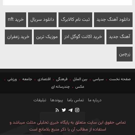
دانلود آهنگ جدید
ثبت نام کالابرگ
دانلود سریال
خرید nft
آهنگ جدید
خرید اکانت گوگل ادز
موزیک ترین
خرید زعفران
زرچین
صفحه نخست
سیاسی
بین الملل
فرهنگی
اقتصادی
جامعه
ورزشی
عکس
چندرسانه ای
درباره ما
تماس باما
پیوندها
تبلیغات
تمامی حقوق این سایت متعلق به پایگاه خبری تحلیلی مثلث میباشد و
استفاده از مطالب آن با ذکر منبع بلامانع است