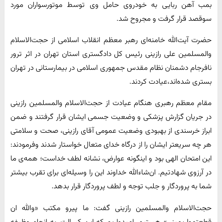
بمب آهن ربایی به خودروی حامل وی توسط موتورسواران مورد
سوقصد قرار گرفت و مجروح شد.
حضرت آیت‌الله خامنه‌ای رهبر معظم انقلاب اسلامی از حجت‌الاسلام
والمسلمین علی رازینی رئیس کل دادگستری استان تهران در اثر ترور
نافرجام دشمنان نظام مقدس جمهوری اسلامی در بیمارستانی در تهران
بستری شده‌اند،عیادت کردند.
مقام معظم رهبری هنگام عیادت از حجت‌الاسلام والمسلمین رازینی
در جریان گزارش پزشکی و وضعیت جسمی ایشان قرار گرفتند و ضمن
ابراز خرسندی از بهبودی وضعیت عمومی آقای رازینی، صحت و سلامتی
هر چه سریعتر ایشان را از درگاه خدای متعال خواستار شدند وفرمودند:
این امتحان الهی بود و اینگونه عوارض، نشانه لطف خداست؛ همه‌ی ما
در آرزوی شهادتیم. ان‌شاءالله خداوند این را وسیله‌ای برای تقرب بیشتر
شما به پروردگار و جلب توجه و لطف پروردگار قرار بدهد.
حجت‌الاسلام والمسلمین رازینی گفت: ما پیرو مکتب «والله ان
قطعتموا یمینی» هستیم، امیدواریم که این کسالت، به انجام وظیفه