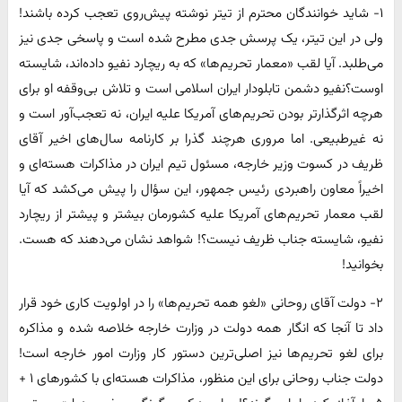
۱- شاید خوانندگان محترم از تیتر نوشته پیش‌روی تعجب کرده باشند!
ولی در این تیتر، یک پرسش جدی مطرح شده است و پاسخی جدی نیز
می‌طلبد. آیا لقب «‌معمار تحریم‌ها‌» که به ریچارد نفیو داد‌ه‌اند، شایسته
اوست؟نفیو دشمن تابلودار ایران اسلامی است و تلاش بی‌وقفه او برای
هرچه اثرگذارتر بودن تحریم‌های آمریکا علیه ایران، نه تعجب‌آور است و
نه غیر‌طبیعی. اما مروری هرچند گذرا بر کارنامه سال‌های اخیر آقای
ظریف در کسوت وزیر خارجه، مسئول تیم ایران در مذاکرات هسته‌ای و
اخیراً معاون راهبردی رئیس‌ جمهور، این سؤال را پیش می‌کشد که آیا
لقب معمار تحریم‌های آمریکا علیه کشورمان بیشتر و پیشتر از ریچارد
نفیو، شایسته جناب ظریف نیست؟! شواهد نشان می‌دهند که هست.
بخوانید!
۲- دولت آقای روحانی «‌لغو همه تحریم‌ها‌» را در اولویت کاری خود قرار
داد تا آنجا که انگار همه دولت در وزارت خارجه خلاصه شده و مذاکره
برای لغو تحریم‌ها نیز اصلی‌ترین دستور کار وزارت امور خارجه است!
دولت جناب روحانی برای این منظور، مذاکرات هسته‌ای با کشورهای ۱ +