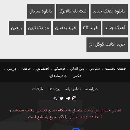
دانلود آهنگ جدید
ثبت نام کالابرگ
دانلود سریال
آهنگ جدید
خرید nft
خرید زعفران
موزیک ترین
زرچین
خرید اکانت گوگل ادز
صفحه نخست
سیاسی
بین الملل
فرهنگی
اقتصادی
جامعه
ورزشی
عکس
چندرسانه ای
درباره ما
تماس باما
پیوندها
تبلیغات
تمامی حقوق این سایت متعلق به پایگاه خبری تحلیلی مثلث میباشد و
استفاده از مطالب آن با ذکر منبع بلامانع است