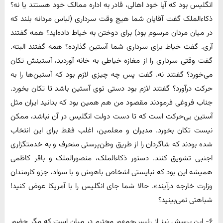
انگلیس بود که آیا خود اهالی، قادر به اداره ممالک خود هستند یا نه؟
ذکاء‌الملک گفت آقایان شما هیچ وقت سرداری (لباس مردانه بلند که
در میان مردان مرسوم بود‌) برای دوختن به خیاط داده‌‌اید؟ همه گفتند
آری. گفت خیاط برای سرداری شما آستین گذارده؟ همه گفتند البته.
گفت وقتی سرداری را از مغازه خیاطی به خانه آوردید، آستینش تکان
می‌‌خورد؟ گفتند نه. گفت پس چه چیزی لازم بود که آستین‌‌ها را به
حرکت در‌آورد؟ گفتند لازم بود دستی توی آستین باشد تا تکان بخورد.
جناب فروغی فرمودند مقصود من هم همین بود که بدانید ایران مثل
آستین بی‌‌حرکت است که تا دست دولت انگلیس در آن نباشد، ممکن
نیست تکان بخورد. مدیران و معلمین، اغلب فقط برای این انتخاب
شده بودند که شاگردان را از طریق وطن‌پرستی منحرف و به خدمتگزاری
اجنبی تشویق کنند. دستور ذکاء‌الملک، منصورالملک و باقر کاظمی
همیشه این بود که نبایستی اشخاص باهوش و با سواد، جزو کارمندان
وزارت خارجه درآیند». حالا شما جای انگلیس را با آمریکا عوض کنید!
شباهتی نمی‌بینید؟
۶- این پرسش نیز از رئیس‌جمهور محترم در میان است که مگر حضور