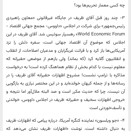
چه کسی معمار تحریم‌ها بود؟
۳- چند روز قبل آقای ظریف در جایگاه غیر‌قانونی «‌معاون راهبردی
رئیس‌جمهور‌» برای شرکت در اجلاس «‌داووس- مجمع جهانی اقتصاد -
World Economic Forum» رهسپار سوئیس شد. آقای ظریف در این
اجلاس که موضوع آن اقتصاد جهانی است، سفره دلش را نزد
آمریکایی‌ها باز کرد و با قرائت غربگرایان و مدعیان اصلاحات، از انقلاب
و انقلابیون گلایه کرد (که بماند‌) ولی بازهم از موضعی حقیرانه که
معلوم نیست با کدام بخش از نظام هماهنگ کرده است! به درخواست
مذاکره با ترامپ نشست! مشروح اظهارات حقیرانه آقای ظریف را در
رسانه‌ها و از جمله کیهان خوانده‌اید و در این مختصر نیازی به بازگویی
آن نیست، چرا که حدیث مکرر است و صد البته ملال‌آور اما نتیجه و
خروجی اظهارات سخیف و حقیرانه ظریف در اجلاس داووس، خواندنی
و تأسف‌خوردنی است
۴- «جو ویلسون» نماینده کنگره آمریکا، درباره پیامی که اظهارات ظریف
به دنبال داشته است، نوشت «‌اظهارات ظریف نشان می‌دهد که