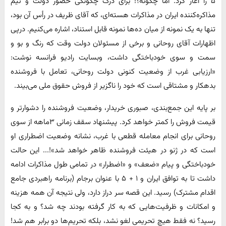
۵ را آغاز کرد. اما چگونه؟! برای درک چگونگی حضور دولت و تیم
مذاکره‌کننده ایران در مذاکرات هسته‌ای، که آقای ظریف در رأس آن بود،
تنها به یک نمونه از میان ده‌ها نمونه قابل استناد، اشاره می‌کنیم. درپی
اظهارات آقای روحانی و برخی از مسئولان دولت وقت که رنگ و بو و
سمت و سوی خودباختگی داشت، وبسایت رادیو فرانسه نوشت:
«ارزیابی غرب از وضعیت کنونی دولت روحانی، تعامل با فروشنده
بدهکار و مشتاقی است که خود را ناگزیر از فروش حقوق ملی می‌بیند.
بر پایه این جمع‌بندی، صبوری خریدار، وضعیت فروشنده را دشوارتر و
قیمت فروش را کمتر خواهد کرد. پیشنهاد سقف زمانی ۳ماهه از سوی
روحانی برای انجام معامله قطعی با غرب، نشانه وضعیت اضطراری او
است که در ژنو در هیئت فروشنده ظاهر خواهد شد»!‌... این حالت
خودباختگی و پیام «‌ضعف‌» و «‌اضطرار‌» در تمامی طول مذاکرات ادامه
داشت تا به توافق ایران و ۱ + ۵ با عنوان برجام (برنامه راهبردی جامع
اقدام مشترک) رسید. این قصه سر دراز دارد، ولی نتیجه آن همه هزینه
و امکانات و ظرفیت‌هایی که به کار گرفته بودند چه شد؟ و به کجا
رسید؟ نه فقط هیچ تحریمی لغو نشد، بلکه تحریم‌ها دو برابر هم شد!