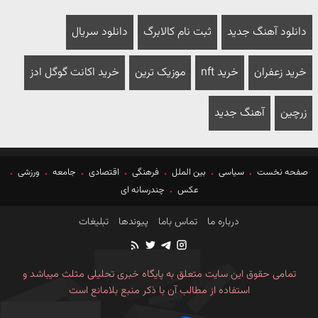
دانلود آهنگ جدید
ثبت نام کالابرگ
دانلود سریال
خرید زعفران
خرید nft
موزیک ترین
خرید اکانت گوگل ادز
زرچین
آهنگ جدید
صفحه نخست
سیاسی
بین الملل
فرهنگی
اقتصادی
جامعه
ورزشی
عکس
چندرسانه ای
درباره ما
تماس باما
پیوندها
تبلیغات
تمامی حقوق این سایت متعلق به پایگاه خبری تحلیلی مثلث میباشد و
استفاده از مطالب آن با ذکر منبع بلامانع است