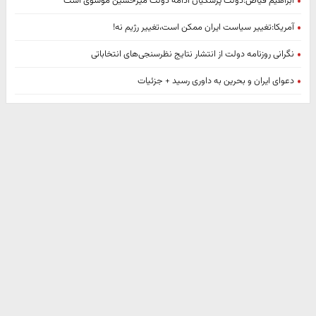
ابراهیم فیاض:دولت پزشکیان ادامه دولت میرحسین موسوی است
آمریکا:تغییر سیاست ایران ممکن است،تغییر رژیم نه!
نگرانی روزنامه دولت از انتشار نتایج نظرسنجی‌های انتخاباتی
دعوای ایران و بحرین به داوری رسید + جزئیات