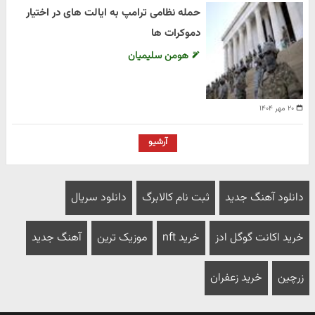
حمله نظامی ترامپ به ایالت های در اختیار
دموکرات ها
هومن سلیمیان
۲۰ مهر ۱۴۰۴
آرشیو
دانلود آهنگ جدید
ثبت نام کالابرگ
دانلود سریال
خرید اکانت گوگل ادز
خرید nft
موزیک ترین
آهنگ جدید
زرچین
خرید زعفران