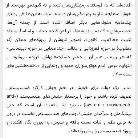
افتاده‌اند که نه فرستنده رمزنگاری‌شان کرده و نه گیرنده‌ی بهره‌مند از
هوش متعارف، نیاز به رمزشکنی‌شان داشته است. به این‌ها طی روندی
چندماهه مقوله‌هایی دیگر اضافه شده است از جمله آن‌ها:
تصمیم‌های شکننده و غیرشفاف در لغو لایحه حجاب و اساساً مسئله
تثبیت «حاکمیت قانون»، تصویر ناروشن از پروژه‌های ممکن (نه
مطلوب) در حوزه فقرزدایی و عدالت، چندصدایی در حوزه دیپلماسی-
که هر روزه بر عمر آن و حجم خسارت‌های‌اش افزوده می‌شود- و
النهایه، عرض اندام موتورسواران جدید و رونمایی از «دخمه‌»نشین‌های
سده ۱۴۰۰.
شاید، یک دولت برای خویش در نظم جهانی کارکرد ضدسیستمی
تعریف کرده باشد، و خود را پرچمدار جنبش‌های ضدسیستم (anti-
systemic movements) بپندارد اما واقعیت آن است که حتی
پیشگامان و سرآمدان جنبش‌/دولت‌های ضدسیستمی نخست در درون
به نوعی نظم و ثبات دست یافته‌ و سپس، به بیرون نگاه افکنده‌ و
پروژه ضدسیستمی را پیش رانده‌اند.