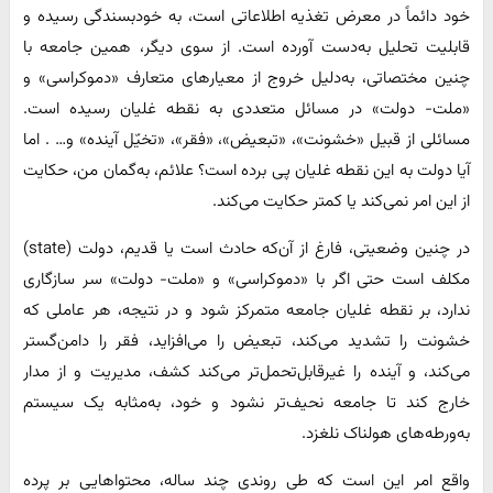
خود دائماً در معرض تغذیه اطلاعاتی است، به خودبسندگی رسیده و
قابلیت تحلیل به‌دست آورده است. از سوی دیگر، همین جامعه با
چنین مختصاتی، به‌دلیل خروج از معیارهای متعارف «دموکراسی» و
«ملت- دولت» در مسائل متعددی به نقطه غلیان رسیده است.
مسائلی از قبیل «خشونت»، «تبعیض»، «فقر»، «تخیّل آینده» و… . اما
آیا دولت به این نقطه غلیان پی برده است؟ علائم، به‌گمان من، حکایت
از این امر نمی‌کند یا کمتر حکایت می‌کند.
در چنین وضعیتی، فارغ از آن‌که حادث است یا قدیم، دولت (state)
مکلف است حتی اگر با «دموکراسی» و «ملت- دولت» سر سازگاری
ندارد، بر نقطه غلیان جامعه متمرکز شود و در نتیجه، هر عاملی که
خشونت را تشدید می‌کند، تبعیض را می‌افزاید، فقر را دامن‌گستر
می‌کند، و آینده را غیرقابل‌تحمل‌تر می‌کند کشف، مدیریت و از مدار
خارج کند تا جامعه نحیف‌تر نشود و خود، به‌مثابه یک سیستم
به‌ورطه‌های هولناک نلغزد.
واقع امر این است که طی روندی چند ساله، محتواهایی بر پرده