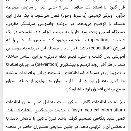
قرار گیرد، یا اسناد یک سازمان سر از جایی غیر از سازمان مربوطه
درآورد، ویژگی ترمیمی (به‌شرط وجود) فعال می‌شود. با یک مثال این
مسئله را توضیح می‌دهم. در پرونده جاسوسی سرلشگر مقربی،
دستگاه امنیتی وقت سه فاز را به ترتیب انجام داد. نخست، در یک
عملیات (operation) با متخلف برخورد کرد. سپس، فاز دوم را که
آموزش (education) باشد، آغاز کرد و مسئله این پرونده به موضوعی
آموزشی بدل گشت و حتی، فیلم «دام نامرئی» بر این اساس ساخته
شد. در فاز آخر، روند ترمیم و پیشگیری (prevention) به جریان افتاد تا
با تمهیداتی در دستگاه ضداطلاعات از نشت‌های آتی و اقدامات مشابه
جلوگیری به‌عمل آید. در این فاز می‌توان به مواردی از جمله استراق
سمع نوبه‌ای افسران ارشد اشاره کرد.
پ) نشت اطلاعات گاهی ممکن است به‌دلیل عدم تقارن اطلاعات
(asymmetrical information) به خدمت جهت‌گیری استراتژیک درآید.
تصور کنید بنگاهی تصمیم گرفته باشد تیراژ کالایی را کاهش دهد یا
بالعکس آن را افزایش دهد. در چنین شرایطی هشیاران حاضر در صحنه