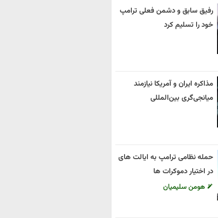
رفیق سابق و دشمن فعلی ترامپ
خود را تسلیم کرد
مذاکره ایران و آمریکا نیازمند
میانجی‌گری بین‌المللی
حمله نظامی ترامپ به ایالت های
در اختیار دموکرات ها
هومن سلیمیان