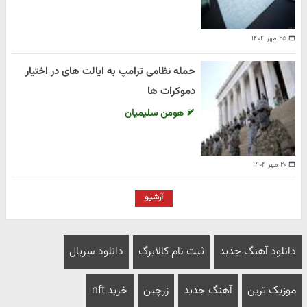
۲۵ مهر ۱۴۰۴
حمله نظامی ترامپ به ایالت های در اختیار
دموکرات ها
هومن سلیمیان
۲۰ مهر ۱۴۰۴
آرشیو
دانلود آهنگ جدید
ثبت نام کالابرگ
دانلود سریال
موزیک ترین
آهنگ جدید
زرچین
خرید nft