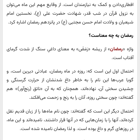
افطاری‌دادن و کمک به نیازمندان است. از وقایع مهم این ماه می‌توان
به نزول قرآن در شب قدر، شهادت حضرت علی (ع)، نخستین امام
شیعیان و ولادت امام حسن مجتبی (ع) در پانزدهم رمضان اشاره کرد.
رمضان به چه معناست؟
واژه «
رمضان
» از ریشه «رَمَضَ» به معنای داغیِ سنگ از شدت گرمای
آفتاب است.
احتمال اول این است که: روزه در ماه رمضان، عبادتی دیرین است، و
گویا عرب‌ها این نام را به خاطر داغ شدنشان از حرارت گرسنگی و
چشیدن سختی آن، نهاده‌اند، همچنان که به آن «ناتق (رنج‌آور)» هم
گفته‌اند؛ چون سختی روزه، آنان را به رنج و زحمت می‌افکند.
احتمال دیگر این است که گفته‌اند: چون نام ماه‌ها را از زبان قدیم نقل
کرده‌اند، آنها را با زمان‌هایی که در آنها قرار داشتند، نامیده‌اند و این ماه،
در روزهای گرم و داغ بوده است. و لذا رمضان نامیده شده است.