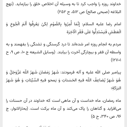
خداوند روزه را واجب کرد تا به وسیله آن اخلاص خلق را بیازماید. (نهج
البلاغه (صبحی صالح) ص ۵۱۲، ح ۲۵۲)
امام رضا علیه السلام: إِنَّمَا أُمِرُوا بِالصَّوْمِ لِکَیْ یَعْرِفُوا أَلَمَ الْجُوعِ وَ
الْعَطَشِ فَیَسْتَدِلُّوا عَلَی فَقْرِ الْآخِرَة
مردم به انجام روزه امر شده‌اند تا درد گرسنگی و تشنگی را بفهمند و به
واسطه آن فقر و بیچارگی آخرت را بیابند. (وسایل الشیعه ج ۱۰، ص ۹، ح
۱۲۷۰۱)
پیامبر صلی الله علیه و آله فرمودند: شَهرُ رَمَضانَ شَهرُ اللّه عَزَّوَجَلَّ وَ
هُوَ شَهرٌ یُضاعِفُ اللّه‌ فیهِ الحَسَناتِ وَ یَمحو فیهِ السَّیِّئاتِ وَ هُوَ شَهرُ
البَرَکَةِ؛
ماه رمضان، ماه خداست و آن ماهی است که خداوند در آن حسنات را
می‌افزاید و گناهان را پاک می‌کند و آن ماه برکت است. (بحارالانوار، ج
۹۶، ص ۳۴۰، ح ۵)