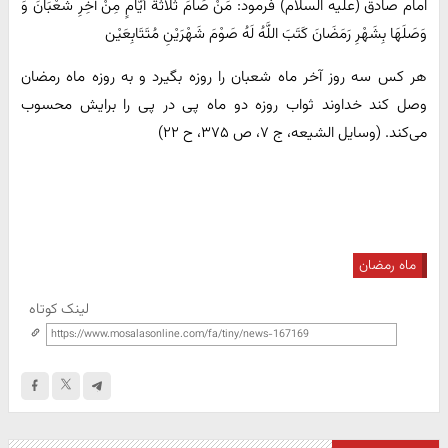
امام صادق (علیه السلام) فرمود: مَنْ صَامَ ثَلَاثَةَ أَیَّامٍ مِنْ آخِرِ شَعْبَانَ وَ
وَصَلَهَا بِشَهْرِ رَمَضَانَ کَتَبَ اللَّهُ لَهُ صَوْمَ شَهْرَیْنِ مُتَتَابِعَیْن‌
هر کس سه روز آخر ماه شعبان را روزه بگیرد و به روزه ماه رمضان
وصل کند خداوند ثواب روزه دو ماه پی در پی را برایش محسوب
می‌کند. (وسایل الشیعه، ج ۷، ص ۳۷۵، ح ۲۲)
ماه رمضان
لینک کوتاه