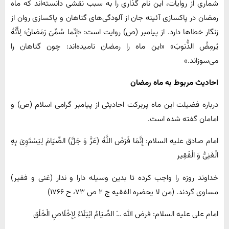
شماری از روایات، این نام گذاری را به سبب نقشی دانسته‌اند که ماه
رمضان در پاکسازی آئینه جان از آلودگی‌های گناهان و پاکسازی روان از
زنگار خطاها دارد. از پیامبر (ص) روایت است: «إنّما سُمِّیَ رَمَضانُ؛ لِأَنَّهُ
یُرمِضُ الذُّنوبَ» «این ماه را رمضان نامیده‌اند: چون گناهان را
می‌سوزاند.»
احادیث مربوط به ماه رمضان
درباره فضیلت این ماه پربرکت احادیثی از پیامبر گرامی اسلام (ص) و
امامان گفته شده است.
امام صادق علیه السلام: إِنَّمَا فَرَضَ اللَّهُ (عَزَّ وَ جَلَّ) الصِّیَامَ لِیَسْتَوِیَ بِهِ
الْغَنِیُّ وَ الْفَقِیر
خداوند روزه را واجب کرده تا بدین وسیله دارا و ندار (غنی و فقیر)
مساوی گردند. (من لا یحضره الفقیه ج ۲ ص ۷۳، ح ۱۷۶۶)
امام علی علیه السلام: فرض الله …َ الصِّیَامُ ابْتِلَاءً لِإِخْلَاصِ الْخَلْق ‌