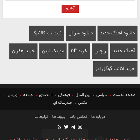
آرشیو
دانلود آهنگ جدید
دانلود سریال
ثبت نام کالابرگ
آهنگ جدید
زرچین
خرید nft
موزیک ترین
خرید زعفران
خرید اکانت گوگل ادز
صفحه نخست
سیاسی
بین الملل
فرهنگی
اقتصادی
جامعه
ورزشی
عکس
چندرسانه ای
درباره ما
تماس باما
پیوندها
تبلیغات
تمامی حقوق این سایت متعلق به پایگاه خبری تحلیلی مثلث میباشد و