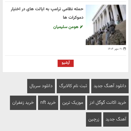
حمله نظامی ترامپ به ایالت های در اختیار
دموکرات ها
هومن سلیمیان
۲۰ مهر ۱۴۰۴
آرشیو
دانلود آهنگ جدید
ثبت نام کالابرگ
دانلود سریال
خرید اکانت گوگل ادز
موزیک ترین
خرید nft
خرید زعفران
آهنگ جدید
زرچین