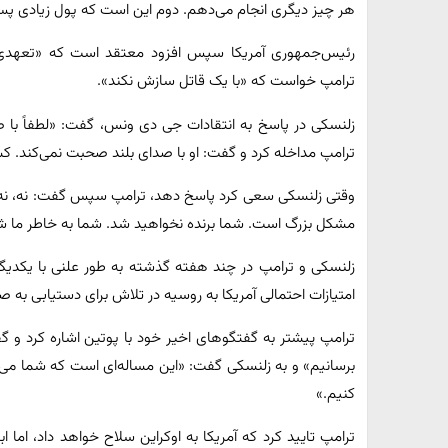
هر چیز دیگری انجام می‌دهم. دوم این است که پول زیادی پس ا
رئیس‌جمهوری آمریکا سپس افزود معتقد است که «تعهدی» ب
ترامپ خواست که «با یک قاتل سازش نکند».
زلنسکی در پاسخ به انتقادات جی دی ونس، گفت: «لطفاً با ص
ترامپ مداخله کرد و گفت: او با صدای بلند صحبت نمی‌کند. کشو
وقتی زلنسکی سعی کرد پاسخ دهد، ترامپ سپس گفت: نه، نه، 
مشکل بزرگ است. شما برنده نخواهید شد. شما به خاطر ما شا
زلنسکی و ترامپ در چند هفته گذشته به طور علنی با یکدیگر د
امتیازات احتمالی آمریکا به روسیه در تلاش برای دستیابی به
ترامپ پیشتر به گفتگوهای اخیر خود با پوتین اشاره کرد و گف
برسانیم» و به زلنسکی گفت: «این مساله‌ای است که شما می‌خو
کنیم.»
ترامپ تایید کرد که آمریکا به اوکراین سلاح خواهد داد، اما ا