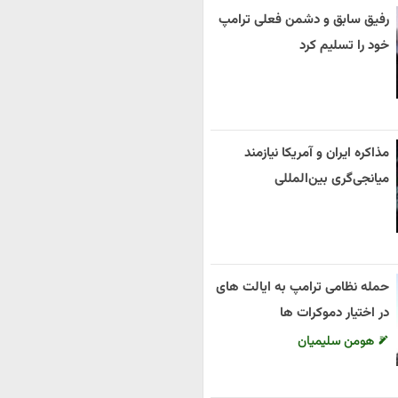
رفیق سابق و دشمن فعلی ترامپ
خود را تسلیم کرد
مذاکره ایران و آمریکا نیازمند
میانجی‌گری بین‌المللی
حمله نظامی ترامپ به ایالت های
در اختیار دموکرات ها
هومن سلیمیان