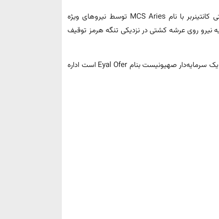
به گزارش «تابناک» ؛ در ۲۵ فروردین امسال، یک فروند کشتی کانتینربر با نام MCS Aries توسط نیروهای ویژه
ات هلی‌برن و تخلیه نیرو روی عرشه کشتی در نزدیکی تنگه هرمز توقیف
این کشتی با پرچم پرتغال توسط شرکت Zodiac که مالک آن یک سرمایه‌دار صهیونیست بنام Eyal Ofer است اداره