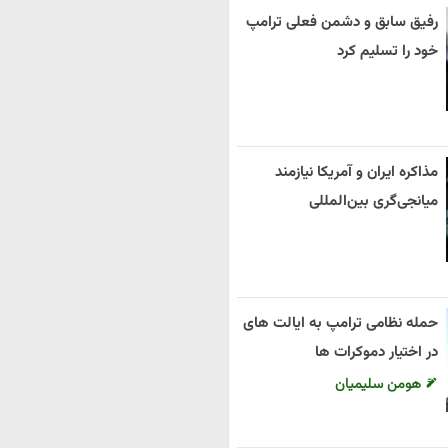
رفیق سابق و دشمن فعلی ترامپ
خود را تسلیم کرد
مذاکره ایران و آمریکا نیازمند
میانجی‌گری بین‌المللی
حمله نظامی ترامپ به ایالت های
در اختیار دموکرات ها
هومن سلیمیان