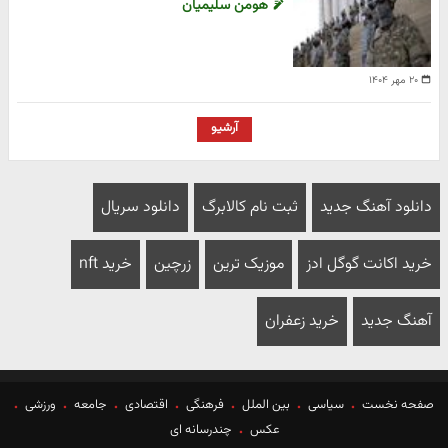
هومن سلیمیان
۲۰ مهر ۱۴۰۴
آرشیو
دانلود آهنگ جدید
ثبت نام کالابرگ
دانلود سریال
خرید اکانت گوگل ادز
موزیک ترین
زرچین
خرید nft
آهنگ جدید
خرید زعفران
صفحه نخست
سیاسی
بین الملل
فرهنگی
اقتصادی
جامعه
ورزشی
عکس
چندرسانه ای