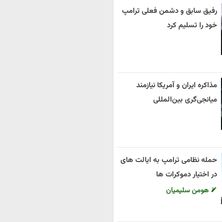
رفیق سابق و دشمن فعلی ترامپ
خود را تسلیم کرد
مذاکره ایران و آمریکا نیازمند
میانجی‌گری بین‌المللی
حمله نظامی ترامپ به ایالت های
در اختیار دموکرات ها
هومن سلیمیان