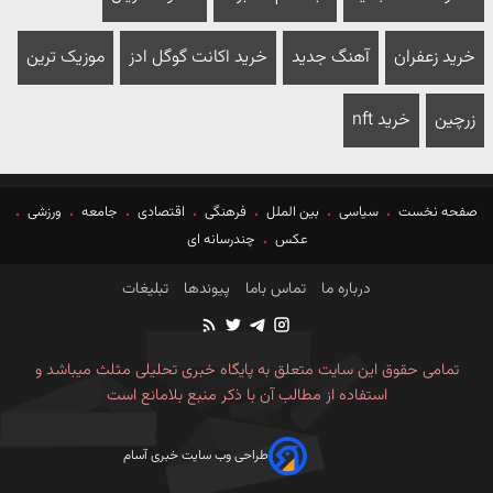
خرید زعفران
آهنگ جدید
خرید اکانت گوگل ادز
موزیک ترین
زرچین
خرید nft
صفحه نخست
سیاسی
بین الملل
فرهنگی
اقتصادی
جامعه
ورزشی
عکس
چندرسانه ای
درباره ما
تماس باما
پیوندها
تبلیغات
تمامی حقوق این سایت متعلق به پایگاه خبری تحلیلی مثلث میباشد و
استفاده از مطالب آن با ذکر منبع بلامانع است
طراحی وب سایت خبری آسام