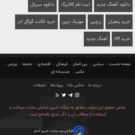
دانلود آهنگ جدید
ثبت نام کالابرگ
دانلود سریال
خرید زعفران
زرچین
موزیک ترین
خرید اکانت گوگل ادز
خرید nft
آهنگ جدید
صفحه نخست
سیاسی
بین الملل
فرهنگی
اقتصادی
جامعه
ورزشی
عکس
چندرسانه ای
درباره ما
تماس باما
پیوندها
تبلیغات
تمامی حقوق این سایت متعلق به پایگاه خبری تحلیلی مثلث میباشد و
استفاده از مطالب آن با ذکر منبع بلامانع است
طراحی وب سایت خبری آسام