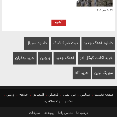
۲۰ مهر ۱۴۰۴
آرشیو
دانلود آهنگ جدید
ثبت نام کالابرگ
دانلود سریال
خرید اکانت گوگل ادز
آهنگ جدید
زرچین
خرید زعفران
موزیک ترین
خرید nft
صفحه نخست
سیاسی
بین الملل
فرهنگی
اقتصادی
جامعه
ورزشی
عکس
چندرسانه ای
درباره ما
تماس باما
پیوندها
تبلیغات