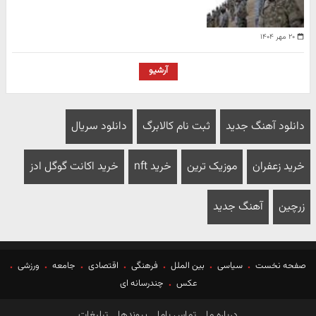
۲۰ مهر ۱۴۰۴
آرشیو
دانلود آهنگ جدید
ثبت نام کالابرگ
دانلود سریال
خرید زعفران
موزیک ترین
خرید nft
خرید اکانت گوگل ادز
زرچین
آهنگ جدید
صفحه نخست
سیاسی
بین الملل
فرهنگی
اقتصادی
جامعه
ورزشی
عکس
چندرسانه ای
درباره ما
تماس باما
پیوندها
تبلیغات