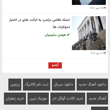
۲۵ مهر ۱۴۰۴
حمله نظامی ترامپ به ایالت های در اختیار
دموکرات ها
هومن سلیمیان
۲۰ مهر ۱۴۰۴
آرشیو
دانلود آهنگ جدید
دانلود سریال
ثبت نام کالابرگ
زرچین
آهنگ جدید
خرید اکانت گوگل ادز
موزیک ترین
خرید زعفران