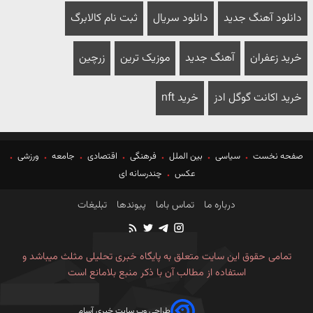
دانلود آهنگ جدید
دانلود سریال
ثبت نام کالابرگ
خرید زعفران
آهنگ جدید
موزیک ترین
زرچین
خرید اکانت گوگل ادز
خرید nft
صفحه نخست
سیاسی
بین الملل
فرهنگی
اقتصادی
جامعه
ورزشی
عکس
چندرسانه ای
درباره ما
تماس باما
پیوندها
تبلیغات
تمامی حقوق این سایت متعلق به پایگاه خبری تحلیلی مثلث میباشد و
استفاده از مطالب آن با ذکر منبع بلامانع است
طراحی وب سایت خبری آسام