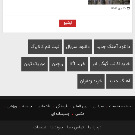
۲۰ مهر ۱۴۰۴
آرشیو
دانلود آهنگ جدید
دانلود سریال
ثبت نام کالابرگ
خرید اکانت گوگل ادز
خرید nft
زرچین
موزیک ترین
آهنگ جدید
خرید زعفران
صفحه نخست
سیاسی
بین الملل
فرهنگی
اقتصادی
جامعه
ورزشی
عکس
چندرسانه ای
درباره ما
تماس باما
پیوندها
تبلیغات