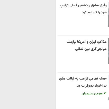
رفیق سابق و دشمن فعلی ترامپ
خود را تسلیم کرد
مذاکره ایران و آمریکا نیازمند
میانجی‌گری بین‌المللی
حمله نظامی ترامپ به ایالت های
در اختیار دموکرات ها
هومن سلیمیان