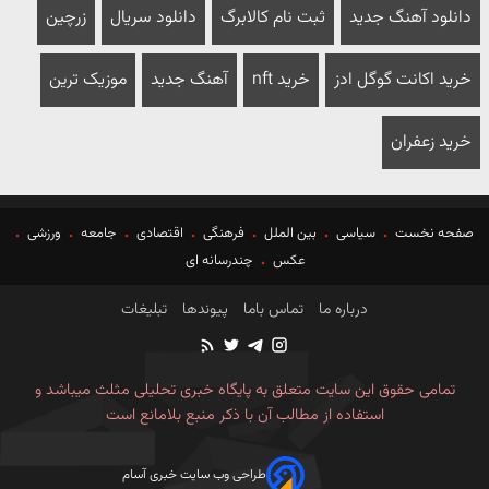
دانلود آهنگ جدید
ثبت نام کالابرگ
دانلود سریال
زرچین
خرید اکانت گوگل ادز
خرید nft
آهنگ جدید
موزیک ترین
خرید زعفران
صفحه نخست
سیاسی
بین الملل
فرهنگی
اقتصادی
جامعه
ورزشی
عکس
چندرسانه ای
درباره ما
تماس باما
پیوندها
تبلیغات
تمامی حقوق این سایت متعلق به پایگاه خبری تحلیلی مثلث میباشد و
استفاده از مطالب آن با ذکر منبع بلامانع است
طراحی وب سایت خبری آسام