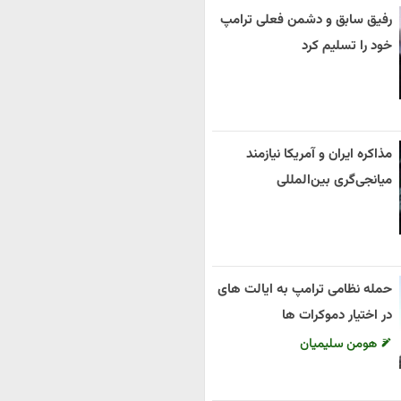
رفیق سابق و دشمن فعلی ترامپ
خود را تسلیم کرد
مذاکره ایران و آمریکا نیازمند
میانجی‌گری بین‌المللی
حمله نظامی ترامپ به ایالت های
در اختیار دموکرات ها
هومن سلیمیان