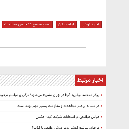
احمد توکلی
امام صادق
عضو مجمع تشخیص مصلحت
اخبار مرتبط
پیکر «محمد توکلی» فردا در تهران تشییع می‌شود/ برگزاری مراسم ترحیم 
در مساله برجام مجاهدت و مقاومت بسیار مهم بوده است
عباس عراقچی در انتخابات شرکت کرد+ عکس
ماجرای سرقت گوشی وزیر ورزش؛ واقعی یا کذب؟