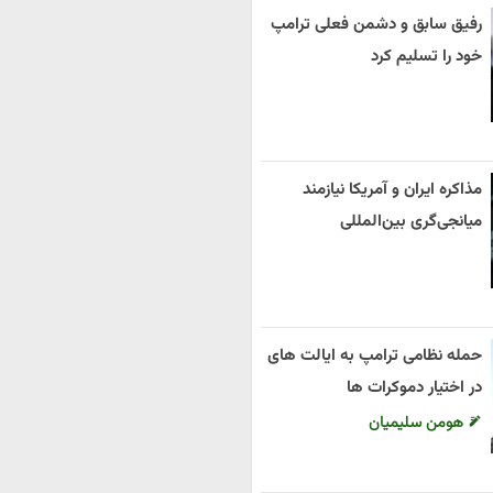
رفیق سابق و دشمن فعلی ترامپ
خود را تسلیم کرد
مذاکره ایران و آمریکا نیازمند
میانجی‌گری بین‌المللی
حمله نظامی ترامپ به ایالت های
در اختیار دموکرات ها
هومن سلیمیان