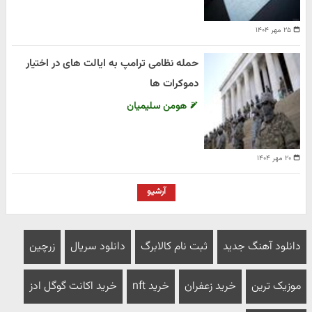
۲۵ مهر ۱۴۰۴
حمله نظامی ترامپ به ایالت های در اختیار
دموکرات ها
هومن سلیمیان
۲۰ مهر ۱۴۰۴
آرشیو
دانلود آهنگ جدید
ثبت نام کالابرگ
دانلود سریال
زرچین
موزیک ترین
خرید زعفران
خرید nft
خرید اکانت گوگل ادز