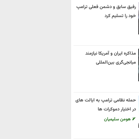
رفیق سابق و دشمن فعلی ترامپ
خود را تسلیم کرد
مذاکره ایران و آمریکا نیازمند
میانجی‌گری بین‌المللی
حمله نظامی ترامپ به ایالت های
در اختیار دموکرات ها
هومن سلیمیان