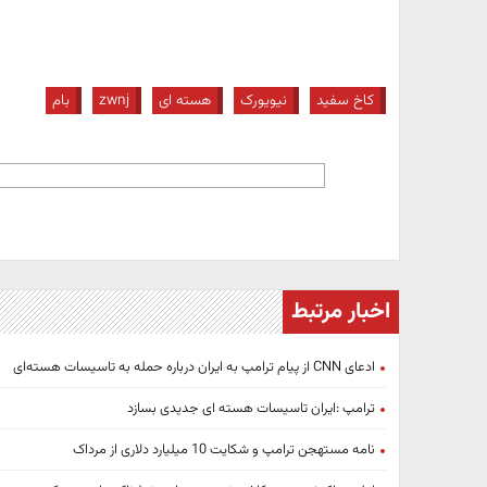
کاخ سفید
نیویورک
هسته ای
zwnj
بام
اخبار مرتبط
ادعای CNN از پیام ترامپ به ایران درباره حمله به تاسیسات هسته‌ای
ترامپ :ایران تاسیسات هسته ای جدیدی بسازد
نامه‌ مستهجن ترامپ و شکایت 10 میلیارد دلاری از مرداک