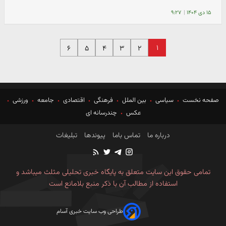
۱۵ دی ۱۴۰۴
|
۹:۲۷
۱
۶
۵
۴
۳
۲
صفحه نخست
سیاسی
بین الملل
فرهنگی
اقتصادی
جامعه
ورزشی
عکس
چندرسانه ای
درباره ما
تماس باما
پیوندها
تبلیغات
تمامی حقوق این سایت متعلق به پایگاه خبری تحلیلی مثلث میباشد و
استفاده از مطالب آن با ذکر منبع بلامانع است
طراحی وب سایت خبری آسام